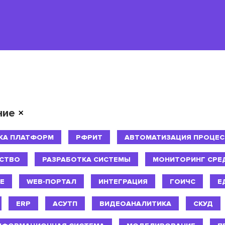
ние
×
КА ПЛАТФОРМ
РФРИТ
АВТОМАТИЗАЦИЯ ПРОЦЕ
СТВО
РАЗРАБОТКА СИСТЕМЫ
МОНИТОРИНГ СРЕ
Е
WEB-ПОРТАЛ
ИНТЕГРАЦИЯ
ГОИЧС
Е
ERP
АСУТП
ВИДЕОАНАЛИТИКА
СКУД