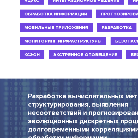
НЦУКС
ИНТЕГРАЦИОННОЕ РЕШЕНИЕ
И
ОБРАБОТКА ИНФОРМАЦИИ
ПРОГНОЗИРОВ
МОБИЛЬНЫЕ ПРИЛОЖЕНИЯ
РАЗРАБОТКА
МОНИТОРИНГ ИНФРАСТРУКТУРЫ
БЕЗОПАС
КСЭОН
ЭКСТРЕННОЕ ОПОВЕЩЕНИЕ
БЕ
Разработка вычислительных ме
структурирования, выявления
несоответствий и прогнозирова
эволюционных дискретных проц
долговременными корреляциями
обработки информации