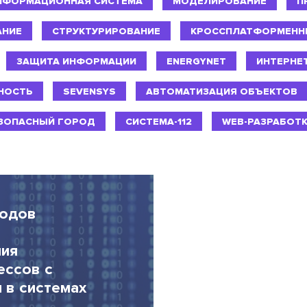
НФОРМАЦИОННАЯ СИСТЕМА
МОДЕЛИРОВАНИЕ
П
АНИЕ
СТРУКТУРИРОВАНИЕ
КРОССПЛАТФОРМЕНН
ЗАЩИТА ИНФОРМАЦИИ
ENERGYNET
ИНТЕРНЕ
НОСТЬ
SEVENSYS
АВТОМАТИЗАЦИЯ ОБЪЕКТОВ
ЗОПАСНЫЙ ГОРОД
СИСТЕМА-112
WEB-РАЗРАБОТ
тодов
ния
ессов с
 в системах