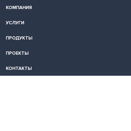
КОМПАНИЯ
УСЛУГИ
ПРОДУКТЫ
ПРОЕКТЫ
КОНТАКТЫ
КАРЬЕРА
355035, г. Ставрополь, ул. Суворова, д. 7
+7 (499) 700-0045
info@infocom-s.ru