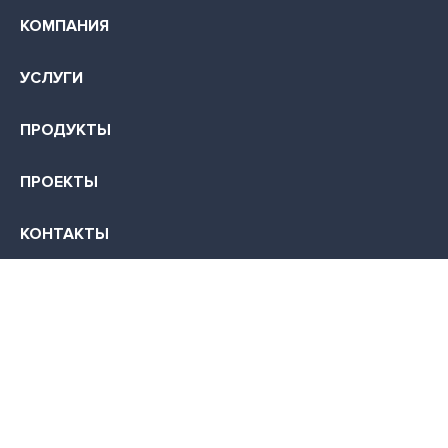
КОМПАНИЯ
УСЛУГИ
ПРОДУКТЫ
ПРОЕКТЫ
КОНТАКТЫ
КАРЬЕРА
355035, г. Ставрополь, ул. Суворова, д. 7
+7 (499) 700-0045
info@infocom-s.ru