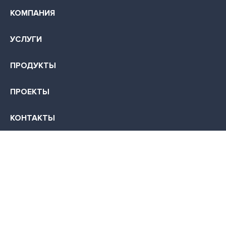
КОМПАНИЯ
УСЛУГИ
ПРОДУКТЫ
ПРОЕКТЫ
КОНТАКТЫ
КАРЬЕРА
355035, г. Ставрополь, ул. Суворова, д. 7
+7 (499) 700-0045
info@infocom-s.ru