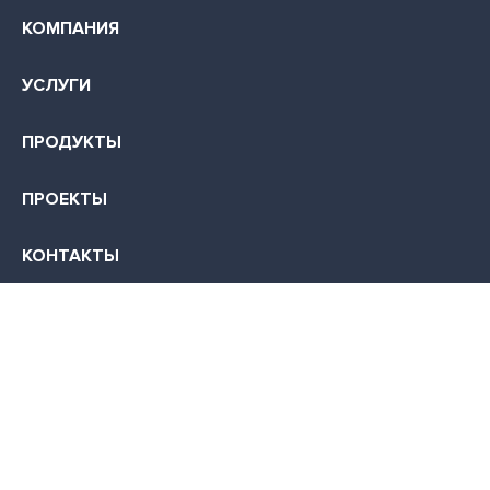
КОМПАНИЯ
УСЛУГИ
ПРОДУКТЫ
ПРОЕКТЫ
КОНТАКТЫ
КАРЬЕРА
355035, г. Ставрополь, ул. Суворова, д. 7
+7 (499) 700-0045
info@infocom-s.ru