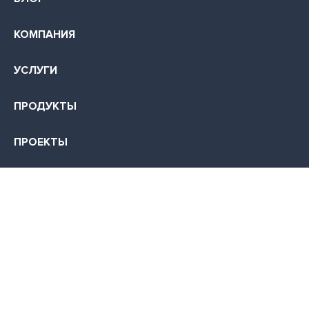
КОМПАНИЯ
УСЛУГИ
ПРОДУКТЫ
ПРОЕКТЫ
КОНТАКТЫ
КАРЬЕРА
355035, г. Ставрополь, ул. Суворова, д. 7
+7 (499) 700-0045