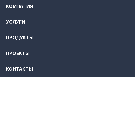
КОМПАНИЯ
УСЛУГИ
ПРОДУКТЫ
ПРОЕКТЫ
КОНТАКТЫ
КАРЬЕРА
355035, г. Ставрополь, ул. Суворова, д. 7
+7 (499) 700-0045
info@infocom-s.ru